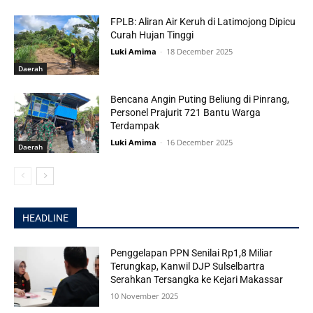
FPLB: Aliran Air Keruh di Latimojong Dipicu
Curah Hujan Tinggi
Luki Amima
-
18 December 2025
Daerah
Bencana Angin Puting Beliung di Pinrang,
Personel Prajurit 721 Bantu Warga
Terdampak
Luki Amima
-
16 December 2025
Daerah
HEADLINE
Penggelapan PPN Senilai Rp1,8 Miliar
Terungkap, Kanwil DJP Sulselbartra
Serahkan Tersangka ke Kejari Makassar
10 November 2025