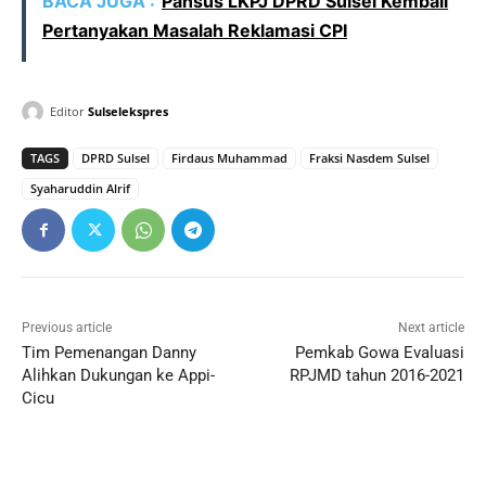
BACA JUGA :
Pansus LKPJ DPRD Sulsel Kembali
Pertanyakan Masalah Reklamasi CPI
Editor
Sulselekspres
TAGS
DPRD Sulsel
Firdaus Muhammad
Fraksi Nasdem Sulsel
Syaharuddin Alrif
Previous article
Next article
Tim Pemenangan Danny
Pemkab Gowa Evaluasi
Alihkan Dukungan ke Appi-
RPJMD tahun 2016-2021
Cicu