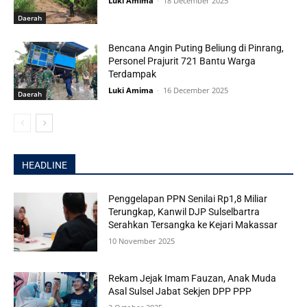
Luki Amima
-
18 December 2025
Daerah
Bencana Angin Puting Beliung di Pinrang,
Personel Prajurit 721 Bantu Warga
Terdampak
Luki Amima
-
16 December 2025
Daerah
HEADLINE
Penggelapan PPN Senilai Rp1,8 Miliar
Terungkap, Kanwil DJP Sulselbartra
Serahkan Tersangka ke Kejari Makassar
10 November 2025
Rekam Jejak Imam Fauzan, Anak Muda
Asal Sulsel Jabat Sekjen DPP PPP