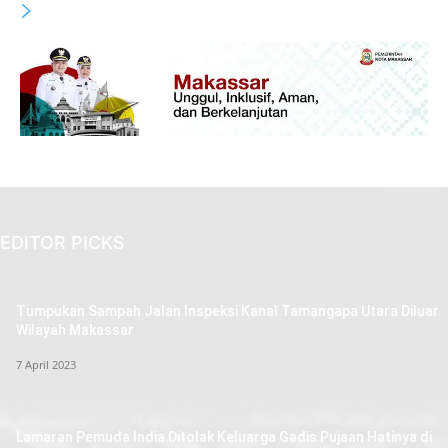
EDITOR PICKS
Tumpukan Sampah Jalan Inspeksi Kanal Tamangapa Utara Diluar
Wilayah Makassar
7 April 2023
Lamaran Pemuda India Ditolak Keluarga Gadis Pujaan Hatinya di