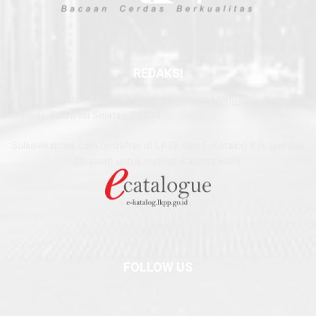
REDAKSI
Jl. Inspeksi Waduk Bitoa, No.31, Antang, Kec. Manggala, Kota
Makassar, Sulawesi Selatan 90234
Sulselekspres.com terdaftar di LPSE dan E-Katalog Klik gambar
dibawah untuk melihat Katalog kami.
FOLLOW US