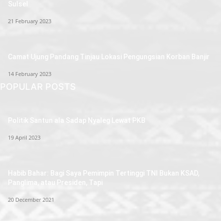
Sulsel
21 February 2023
Camat Ujung Pandang Tinjau Lokasi Pengungsian Korban Banjir
14 February 2023
POPULAR POSTS
Politik Santun ala Sadap Nyaleg Lewat PKB
19 April 2023
Habib Bahar: Bagi Saya Pemimpin Tertinggi TNI Bukan KSAD,
Panglima, atau Presiden, Tapi
20 December 2021