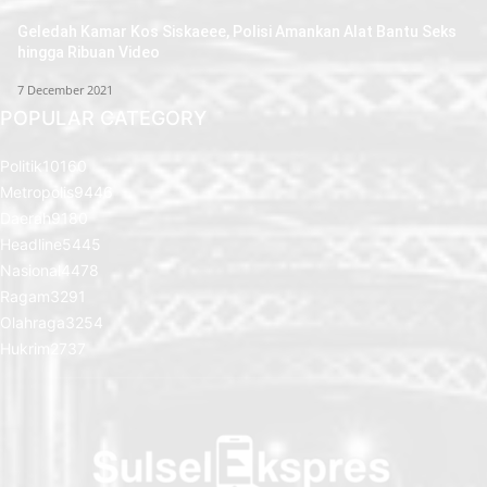
Geledah Kamar Kos Siskaeee, Polisi Amankan Alat Bantu Seks
hingga Ribuan Video
7 December 2021
POPULAR CATEGORY
Politik
10160
Metropolis
9446
Daerah
9180
Headline
5445
Nasional
4478
Ragam
3291
Olahraga
3254
Hukrim
2737