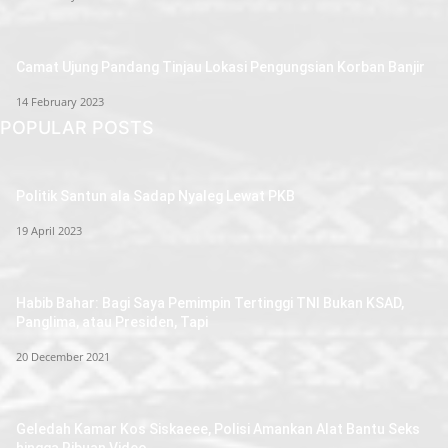
Camat Ujung Pandang Tinjau Lokasi Pengungsian Korban Banjir
14 February 2023
POPULAR POSTS
Politik Santun ala Sadap Nyaleg Lewat PKB
19 April 2023
Habib Bahar: Bagi Saya Pemimpin Tertinggi TNI Bukan KSAD,
Panglima, atau Presiden, Tapi
20 December 2021
Geledah Kamar Kos Siskaeee, Polisi Amankan Alat Bantu Seks
hingga Ribuan Video