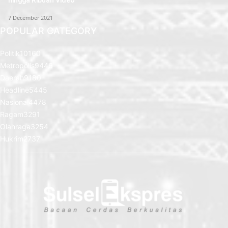
7 December 2021
POPULAR CATEGORY
Politik
10160
Metropolis
9446
Daerah
9180
Headline
5445
Nasional
4478
Ragam
3291
Olahraga
3254
Hukrim
2737