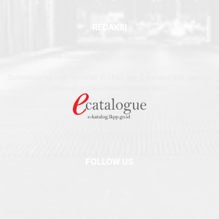
REDAKSI
Jl. Inspeksi Waduk Bitoa, No.31, Antang, Kec. Manggala, Kota
Makassar, Sulawesi Selatan 90234
Sulselekspres.com terdaftar di LPSE dan E-Katalog Klik gambar
dibawah untuk melihat Katalog kami.
FOLLOW US