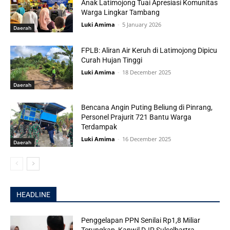
Anak Latimojong Tuai Apresiasi Komunitas
Warga Lingkar Tambang
Luki Amima
-
5 January 2026
Daerah
FPLB: Aliran Air Keruh di Latimojong Dipicu
Curah Hujan Tinggi
Luki Amima
-
18 December 2025
Daerah
Bencana Angin Puting Beliung di Pinrang,
Personel Prajurit 721 Bantu Warga
Terdampak
Luki Amima
-
16 December 2025
Daerah
HEADLINE
Penggelapan PPN Senilai Rp1,8 Miliar
Terungkap, Kanwil DJP Sulselbartra