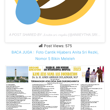
A POST SHARED BY
𝓐𝓷𝓲𝓽𝓪 𝓼𝓻𝓲 𝓻𝓮𝔃𝓮𝓴𝓲
(@ANIIEYTHA.SRIREZEKI) ON
Post Views:
575
BACA JUGA :
Foto Cantik Hijabers Anita Sri Rezki,
Nomor 5 Bikin Meleleh