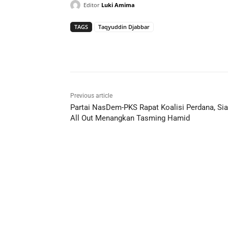
Editor
Luki Amima
TAGS
Taqyuddin Djabbar
Previous article
Partai NasDem-PKS Rapat Koalisi Perdana, Si
All Out Menangkan Tasming Hamid