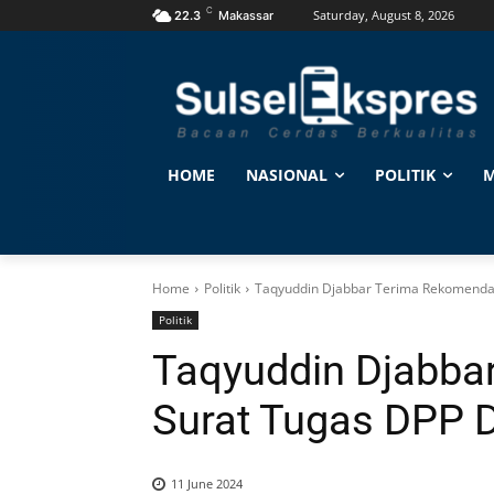
C
Saturday, August 8, 2026
22.3
Makassar
HOME
NASIONAL
POLITIK
M
Home
Politik
Taqyuddin Djabbar Terima Rekomenda
Politik
Taqyuddin Djabba
Surat Tugas DPP 
11 June 2024