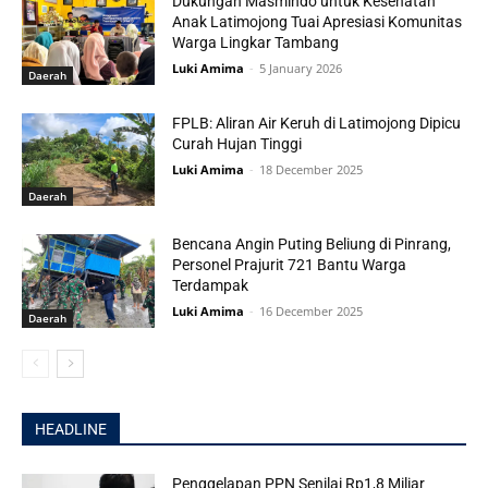
Dukungan Masmindo untuk Kesehatan
Anak Latimojong Tuai Apresiasi Komunitas
Warga Lingkar Tambang
Luki Amima
-
5 January 2026
Daerah
FPLB: Aliran Air Keruh di Latimojong Dipicu
Curah Hujan Tinggi
Luki Amima
-
18 December 2025
Daerah
Bencana Angin Puting Beliung di Pinrang,
Personel Prajurit 721 Bantu Warga
Terdampak
Luki Amima
-
16 December 2025
Daerah
HEADLINE
Penggelapan PPN Senilai Rp1,8 Miliar