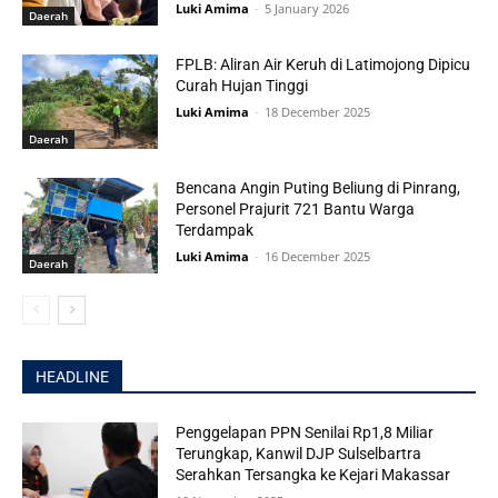
Luki Amima
-
5 January 2026
Daerah
FPLB: Aliran Air Keruh di Latimojong Dipicu
Curah Hujan Tinggi
Luki Amima
-
18 December 2025
Daerah
Bencana Angin Puting Beliung di Pinrang,
Personel Prajurit 721 Bantu Warga
Terdampak
Luki Amima
-
16 December 2025
Daerah
HEADLINE
Penggelapan PPN Senilai Rp1,8 Miliar
Terungkap, Kanwil DJP Sulselbartra
Serahkan Tersangka ke Kejari Makassar