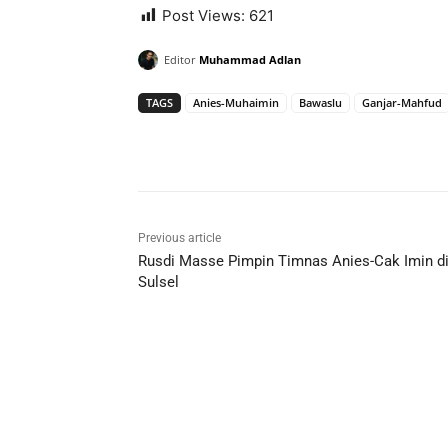
Post Views:
621
Editor
Muhammad Adlan
TAGS
Anies-Muhaimin
Bawaslu
Ganjar-Mahfud
Previous article
Rusdi Masse Pimpin Timnas Anies-Cak Imin d
Sulsel