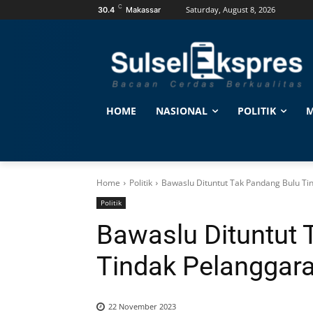
C
Saturday, August 8, 2026
30.4
Makassar
HOME
NASIONAL
POLITIK
M
Home
Politik
Bawaslu Dituntut Tak Pandang Bulu Ti
Politik
Bawaslu Dituntut 
Tindak Pelanggar
22 November 2023