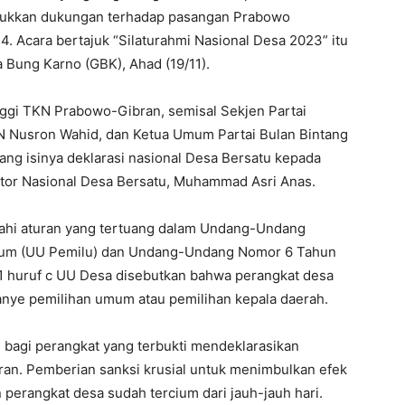
njukkan dukungan terhadap pasangan Prabowo
. Acara bertajuk “Silaturahmi Nasional Desa 2023” itu
a Bung Karno (GBK), Ahad (19/11).
inggi TKN Prabowo-Gibran, semisal Sekjen Partai
N Nusron Wahid, dan Ketua Umum Partai Bulan Bintang
yang isinya deklarasi nasional Desa Bersatu kepada
ator Nasional Desa Bersatu, Muhammad Asri Anas.
lahi aturan yang tertuang dalam Undang-Undang
mum (UU Pemilu) dan Undang-Undang Nomor 6 Tahun
1 huruf c UU Desa disebutkan bahwa perangkat desa
mpanye pemilihan umum atau pemilihan kepala daerah.
bagi perangkat yang terbukti mendeklarasikan
n. Pemberian sanksi krusial untuk menimbulkan efek
n perangkat desa sudah tercium dari jauh-jauh hari.