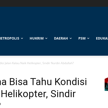
ETROPOLIS
HUKRIM
DAERAH
PSM
EDUKA
i Jalan Kalau Naik Helikopter, Sindir Nurdin Abdullah?
a Bisa Tahu Kondisi
Helikopter, Sindir
?