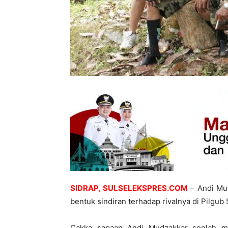
SIDRAP, SULSELEKSPRES.COM
– Andi Mud
bentuk sindiran terhadap rivalnya di Pilgub 
Cakka sapaan Andi Mudzakkar seolah m