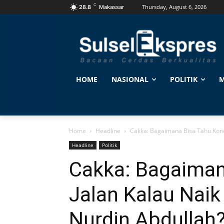
C
Thursday, August 6, 2026
28.8
Makassar
HOME
NASIONAL
POLITIK
M
Home
Headline
Cakka: Bagaimana Bisa Tahu Kondis
Headline
Politik
Cakka: Bagaiman
Jalan Kalau Naik 
Nurdin Abdullah