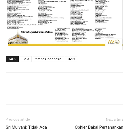
TAGS
Bola
timnas indonesia
U-19
Previous article
Next article
Sri Mulyani: Tidak Ada
Ophier Bakal Pertahankan