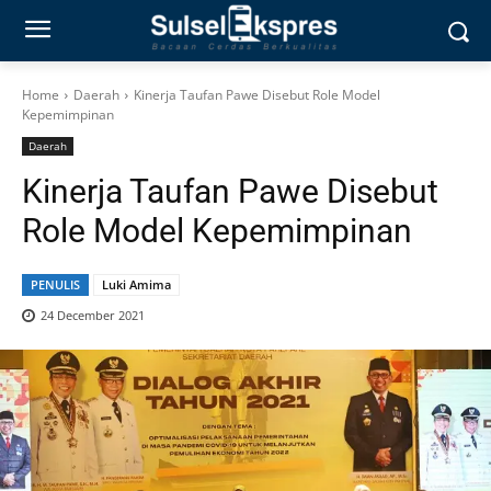
Home
Daerah
Kinerja Taufan Pawe Disebut Role Model
Kepemimpinan
Daerah
Kinerja Taufan Pawe Disebut
Role Model Kepemimpinan
PENULIS
Luki Amima
24 December 2021