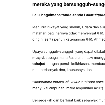
mereka yang bersungguh-sung
Lalu, bagaimana tanda-tanda
Lailatulqad
Menurut riwayat yang shahih, Udara dan sua
matahari pagi harinya tidak menyengat (HR.
dingin, serta penuh ketenangan (HR. Ahmad)
Upaya sungguh-sungguh yang dapat dilak
masjid
, sebagaimana Rasulullah saw mengg
tahajud
dengan penuh keikhlasan, membaca 
memperbanyak doa, khususnya doa:
“
Allahumma Innaka ‘afuwwun tuhibbul afwa f
menyukai ampunan, maka ampunilah aku.”) – 
Bersedekah dan berbuat baik sebanyak mung