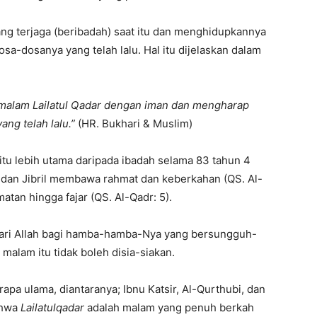
ng terjaga (beribadah) saat itu dan menghidupkannya
sa-dosanya yang telah lalu. Hal itu dijelaskan dalam
 malam Lailatul Qadar dengan iman dan mengharap
ng telah lalu.”
(HR. Bukhari & Muslim)
 itu lebih utama daripada ibadah selama 83 tahun 4
at dan Jibril membawa rahmat dan keberkahan (QS. Al-
an hingga fajar (QS. Al-Qadr: 5).
ari Allah bagi hamba-hamba-Nya yang bersungguh-
 malam itu tidak boleh disia-siakan.
pa ulama, diantaranya; Ibnu Katsir, Al-Qurthubi, dan
ahwa
Lailatulqadar
adalah malam yang penuh berkah