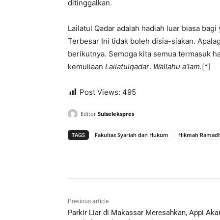
ditinggalkan.
Lailatul Qadar adalah hadiah luar biasa ba
Terbesar Ini tidak boleh disia-siakan. Apal
berikutnya. Semoga kita semua termasuk 
kemuliaan
Lailatulqadar
.
Wallahu a’lam.
[*]
Post Views:
495
Editor
Sulselekspres
TAGS
Fakultas Syariah dan Hukum
Hikmah Ramad
Previous article
Parkir Liar di Makassar Meresahkan, Appi Aka