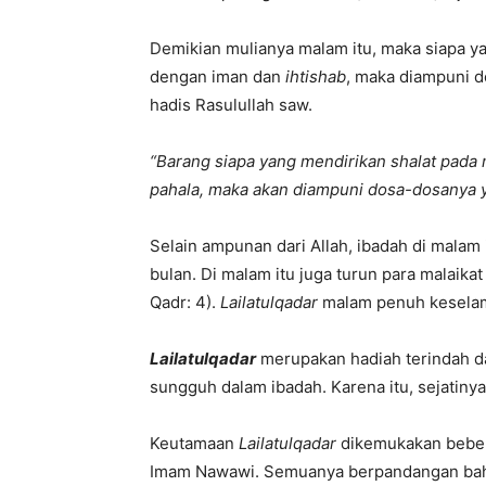
Demikian mulianya malam itu, maka siapa ya
dengan iman dan
ihtishab
, maka diampuni do
hadis Rasulullah saw.
“Barang siapa yang mendirikan shalat pada
pahala, maka akan diampuni dosa-dosanya ya
Selain ampunan dari Allah, ibadah di malam
bulan. Di malam itu juga turun para malaik
Qadr: 4).
Lailatulqadar
malam penuh keselamat
Lailatulqadar
merupakan hadiah terindah d
sungguh dalam ibadah. Karena itu, sejatinya
Keutamaan
Lailatulqadar
dikemukakan bebera
Imam Nawawi. Semuanya berpandangan b