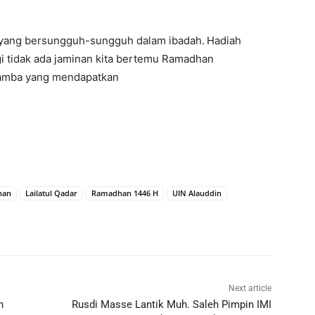
gi yang bersungguh-sungguh dalam ibadah.
Hadiah
agi tidak ada jaminan kita bertemu Ramadhan
hamba yang mendapatkan
han
Lailatul Qadar
Ramadhan 1446 H
UIN Alauddin
Next article
n
Rusdi Masse Lantik Muh. Saleh Pimpin IMI