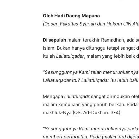
Oleh Hadi Daeng Mapuna
(Dosen Fakultas Syariah dan Hukum UIN Al
Di sepuluh
malam terakhir Ramadhan, ada s
Islam. Bukan hanya ditunggu tetapi sangat
Itulah
Lailatulqadar
, malam yang lebih baik d
“
Sesungguhnya Kami telah menurunkannya (
Lailatulqadar itu? Lailatulqadar itu lebih ba
Mengapa
Lailatulqadr
sangat dirindukan ole
malam kemuliaan yang penuh berkah. Pada m
makhluk-Nya (QS. Ad-Dukhan: 3-4).
“Sesungguhnya Kami menurunkannya pada m
memberi peringatan. Pada (malam itu) dijel