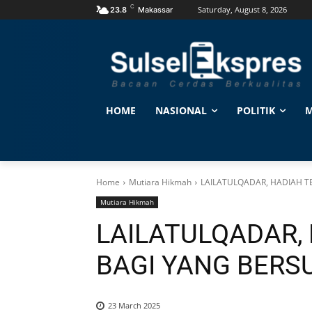
C
Saturday, August 8, 2026
23.8
Makassar
HOME
NASIONAL
POLITIK
M
Home
Mutiara Hikmah
LAILATULQADAR, HADIAH 
Mutiara Hikmah
LAILATULQADAR,
BAGI YANG BER
23 March 2025