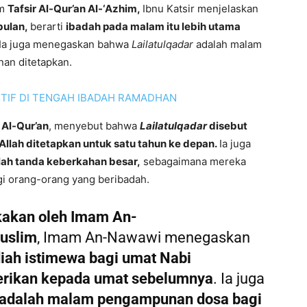
am
Tafsir Al-Qur’an Al-‘Azhim
,
Ibnu Katsir menjelaskan
bulan,
berarti
ibadah pada malam itu lebih utama
Ia juga menegaskan bahwa
Lailatulqadar
adalah malam
nan ditetapkan.
TIF DI TENGAH IBADAH RAMADHAN
 Al-Qur’an
, menyebut bahwa
Lailatulqadar
disebut
Allah ditetapkan untuk satu tahun ke depan
.
Ia juga
lah tanda keberkahan besar
,
sebagaimana mereka
i orang-orang yang beribadah.
akan oleh Imam An-
uslim
, Imam An-Nawawi menegaskan
iah istimewa bagi umat Nabi
erikan kepada umat sebelumnya
. Ia juga
 adalah malam pengampunan dosa bagi