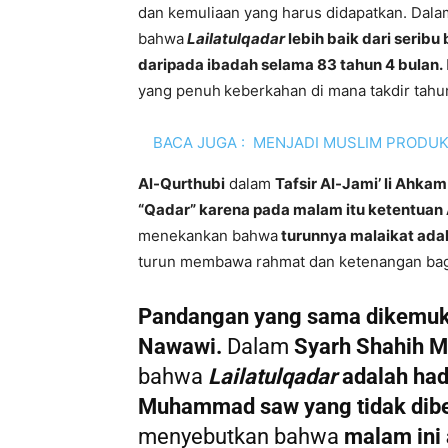
dan kemuliaan yang harus didapatkan. Dal
bahwa
Lailatulqadar
lebih baik dari seribu 
daripada ibadah selama 83 tahun 4 bulan
.
yang penuh
keberkahan di mana takdir tahu
BACA JUGA :
MENJADI MUSLIM PRODUK
Al-Qurthubi
dalam
Tafsir Al-Jami’ li Ahkam
“Qadar” karena pada malam itu ketentuan 
menekankan bahwa
turunnya malaikat ada
turun membawa rahmat dan ketenangan bag
Pandangan yang sama dikemuk
Nawawi.
Dalam
Syarh Shahih M
bahwa
Lailatulqadar
adalah had
Muhammad saw yang tidak dib
menyebutkan bahwa
malam ini