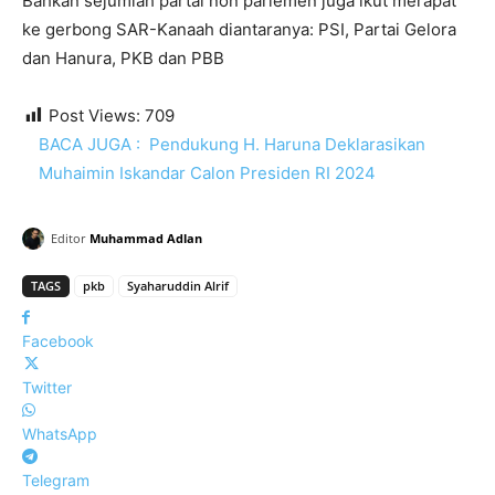
Bahkan sejumlah partai non parlemen juga ikut merapat
ke gerbong SAR-Kanaah diantaranya: PSI, Partai Gelora
dan Hanura, PKB dan PBB
Post Views:
709
BACA JUGA :
Pendukung H. Haruna Deklarasikan
Muhaimin Iskandar Calon Presiden RI 2024
Editor
Muhammad Adlan
TAGS
pkb
Syaharuddin Alrif
Facebook
Twitter
WhatsApp
Telegram