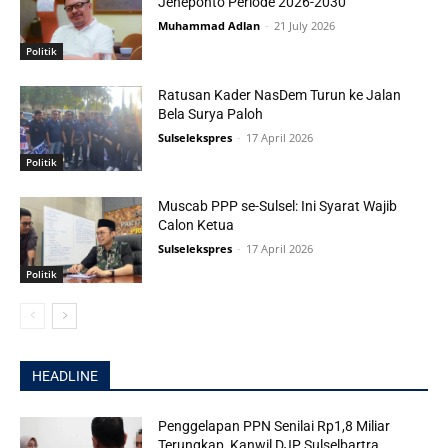
Jeneponto Periode 2026-2030
Muhammad Adlan
-
21 July 2026
Politik
Ratusan Kader NasDem Turun ke Jalan
Bela Surya Paloh
Sulselekspres
-
17 April 2026
Politik
Muscab PPP se-Sulsel: Ini Syarat Wajib
Calon Ketua
Sulselekspres
-
17 April 2026
Politik
HEADLINE
Penggelapan PPN Senilai Rp1,8 Miliar
Terungkap, Kanwil DJP Sulselbartra