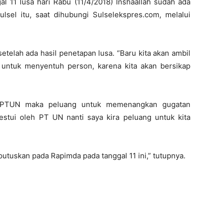
al 11 lusa hari Rabu (11/4/2018) Inshaallah sudah ada
ulsel itu, saat dihubungi Sulselekspres.com, melalui
setelah ada hasil penetapan lusa. “Baru kita akan ambil
ak untuk menyentuh person, karena kita akan bersikap
eh PTUN maka peluang untuk memenangkan gugatan
irestui oleh PT UN nanti saya kira peluang untuk kita
n putuskan pada Rapimda pada tanggal 11 ini,” tutupnya.