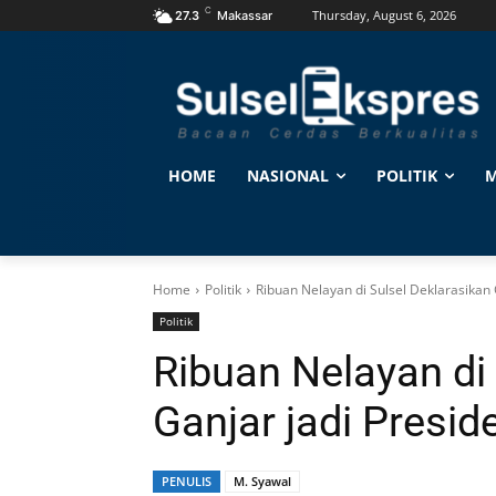
C
Thursday, August 6, 2026
27.3
Makassar
HOME
NASIONAL
POLITIK
M
Home
Politik
Ribuan Nelayan di Sulsel Deklarasikan 
Politik
Ribuan Nelayan di
Ganjar jadi Presid
PENULIS
M. Syawal