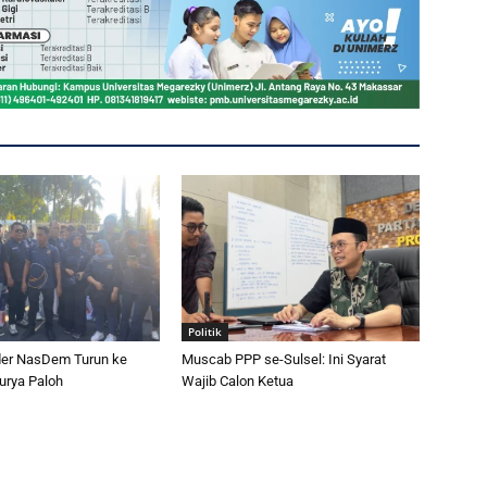
Politik
er NasDem Turun ke
Muscab PPP se-Sulsel: Ini Syarat
urya Paloh
Wajib Calon Ketua