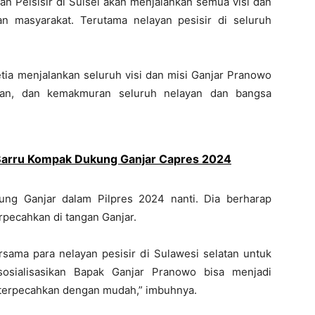
n Peisisir di Sulsel akan menjalankan semua visi dan
n masyarakat. Terutama nelayan pesisir di seluruh
setia menjalankan seluruh visi dan misi Ganjar Pranowo
raan, dan kemakmuran seluruh nelayan dan bangsa
 Barru Kompak Dukung Ganjar Capres 2024
g Ganjar dalam Pilpres 2024 nanti. Dia berharap
rpecahkan di tangan Ganjar.
ama para nelayan pesisir di Sulawesi selatan untuk
sialisasikan Bapak Ganjar Pranowo bisa menjadi
n terpecahkan dengan mudah,” imbuhnya.