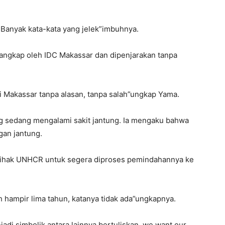
. Banyak kata-kata yang jelek”imbuhnya.
tangkap oleh IDC Makassar dan dipenjarakan tanpa
i Makassar tanpa alasan, tanpa salah”ungkap Yama.
ang sedang mengalami sakit jantung. Ia mengaku bahwa
gan jantung.
pihak UNHCR untuk segera diproses pemindahannya ke
h hampir lima tahun, katanya tidak ada”ungkapnya.
jadi simbolik antara lainnya bertuliskan, we want our