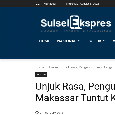
C
Thursday, August 6, 2026
22
Makassar
HOME
NASIONAL
POLITIK
M
Home
Hukrim
Unjuk Rasa, Pengungsi Timur Tengah
Hukrim
Unjuk Rasa, Pengu
Makassar Tuntut 
21 February 2018