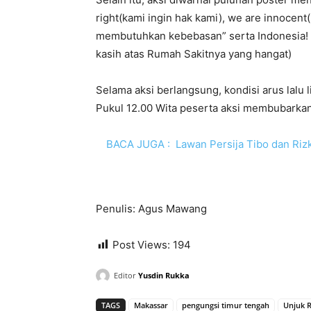
right(kami ingin hak kami), we are innoce
membutuhkan kebebasan” serta Indonesia! T
kasih atas Rumah Sakitnya yang hangat)
Selama aksi berlangsung, kondisi arus lalu 
Pukul 12.00 Wita peserta aksi membubarkan 
BACA JUGA :
Lawan Persija Tibo dan Riz
Penulis: Agus Mawang
Post Views:
194
Editor
Yusdin Rukka
TAGS
Makassar
pengungsi timur tengah
Unjuk 