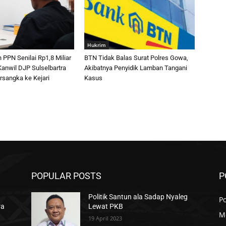
Hukrim
PPN Senilai Rp1,8 Miliar
BTN Tidak Balas Surat Polres Gowa,
anwil DJP Sulselbartra
Akibatnya Penyidik Lamban Tangani
rsangka ke Kejari
Kasus
POPULAR POSTS
P
Politik Santun ala Sadap Nyaleg
Po
ra
Lewat PKB
M
19 April 2023