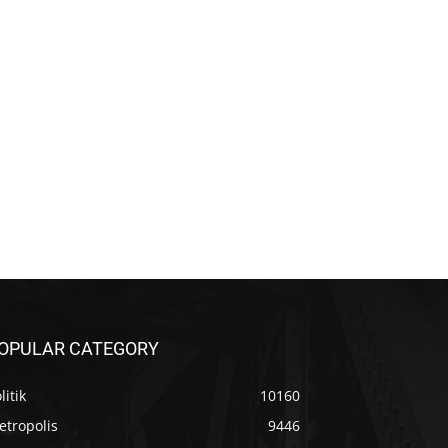
OPULAR CATEGORY
litik
10160
etropolis
9446