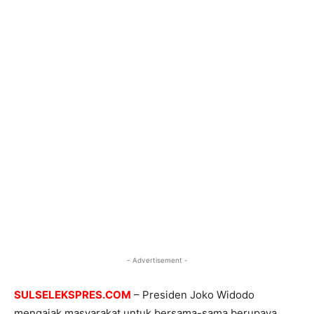
- Advertisement -
SULSELEKSPRES.COM
– Presiden Joko Widodo
mengajak masyarakat untuk bersama-sama berupaya