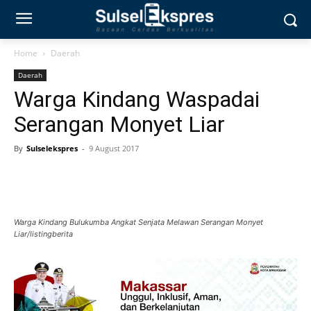
Home
Daerah
Daerah
Warga Kindang Waspadai
Serangan Monyet Liar
By
Sulselekspres
-
9 August 2017
Warga Kindang Bulukumba Angkat Senjata Melawan Serangan Monyet
Liar/listingberita