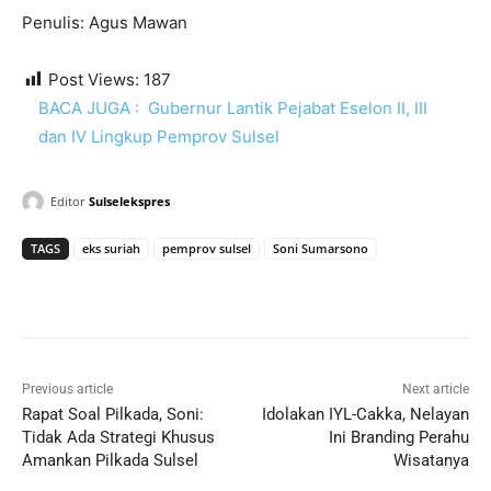
Penulis: Agus Mawan
Post Views:
187
BACA JUGA :
Gubernur Lantik Pejabat Eselon II, III
dan IV Lingkup Pemprov Sulsel
Editor
Sulselekspres
TAGS
eks suriah
pemprov sulsel
Soni Sumarsono
Previous article
Next article
Rapat Soal Pilkada, Soni:
Idolakan IYL-Cakka, Nelayan
Tidak Ada Strategi Khusus
Ini Branding Perahu
Amankan Pilkada Sulsel
Wisatanya