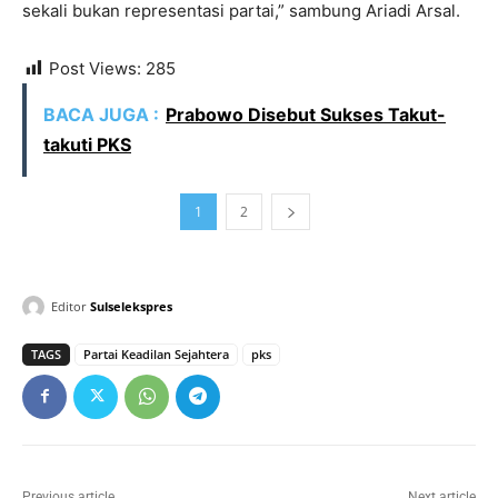
sekali bukan representasi partai,” sambung Ariadi Arsal.
Post Views:
285
BACA JUGA :
Prabowo Disebut Sukses Takut-
takuti PKS
1
2
Editor
Sulselekspres
TAGS
Partai Keadilan Sejahtera
pks
Previous article
Next article