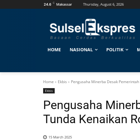
C
Thursday, August 6, 2026
24.6
Makassar
HOME
NASIONAL
POLITIK
M
Home
Ekbis
Pengusaha Minerba Desak Pemerintah 
Ekbis
Pengusaha Minerb
Tunda Kenaikan Ro
15 March 2025