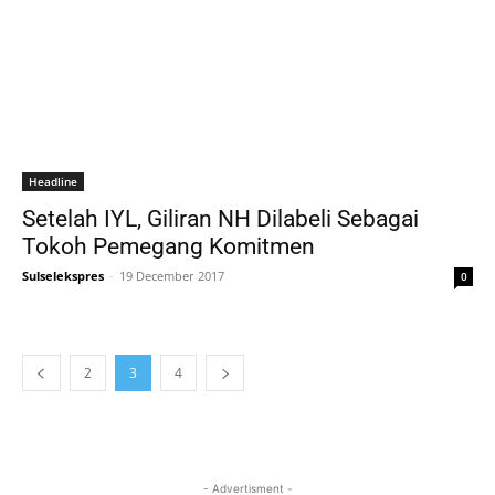
Headline
Setelah IYL, Giliran NH Dilabeli Sebagai
Tokoh Pemegang Komitmen
Sulselekspres
-
19 December 2017
0
2
3
4
- Advertisment -