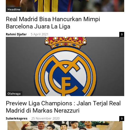
Headline
Real Madrid Bisa Hancurkan Mimpi
Barcelona Juara La Liga
Rahmi Djafar
-
5 April 2021
0
Olahraga
Preview Liga Champions : Jalan Terjal Real
Madrid di Markas Nerazzuri
Sulselekspres
-
25 November 2020
0