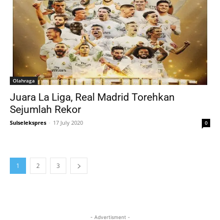
Olahraga
Juara La Liga, Real Madrid Torehkan
Sejumlah Rekor
Sulselekspres
-
17 July 2020
0
1
2
3
- Advertisment -