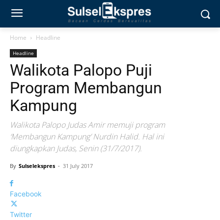
Home
Headline
Headline
Walikota Palopo Puji
Program Membangun
Kampung
Walikota Palopo Judas Amir memuji program
‘Membangun Kampung’ Nurdin Halid. Hal ini
diungkapkan Judas, Senin (31/7/2017).
By
Sulselekspres
-
31 July 2017
Facebook
Twitter