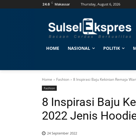
C
Thursday, August 6, 2026
24.6
Makassar
HOME
NASIONAL
POLITIK
M
Home
Fashion
8 Inspirasi Baju Kekinian Remaja Wan
Fashion
8 Inspirasi Baju 
2022 Jenis Hoodi
24 September 2022