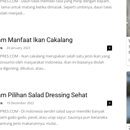
RES.COM - Daun talas memiliki rasa yang mirip dengan bayam,
ih lama untuk matang ketika dimasak. Seperti umbinya, daun talas
iolah menjadi...
m Manfaat Ikan Cakalang
es
-
24 January 2023
0
RES.COM - Ikan cakalang merupakan salah satu jenis ikan yang
onsumsi oleh masyarakat Indonesia. Ikan ini biasanya diolah
 digoreng, dikukus, atau...
m Pilihan Salad Dressing Sehat
es
-
19 December 2022
0
RES.COM - Di Indonesia sendiri salad sayur memiliki banyak
perti gado-gado, pecel, atau urap sayur. Sausnya pun beraneka
antung jenis makanannya, mulai...