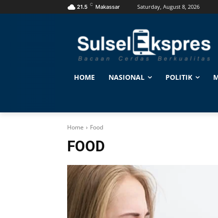
C
Saturday, August 8, 2026
21.5
Makassar
HOME
NASIONAL
POLITIK
M
Home
Food
FOOD