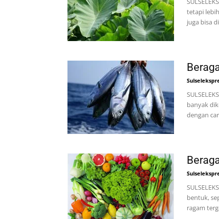
SULSELEKSP
tetapi leb
juga bisa d
Beraga
Sulselekspr
SULSELEKSP
banyak dik
dengan cara
Beraga
Sulselekspr
SULSELEKSP
bentuk, se
ragam terg