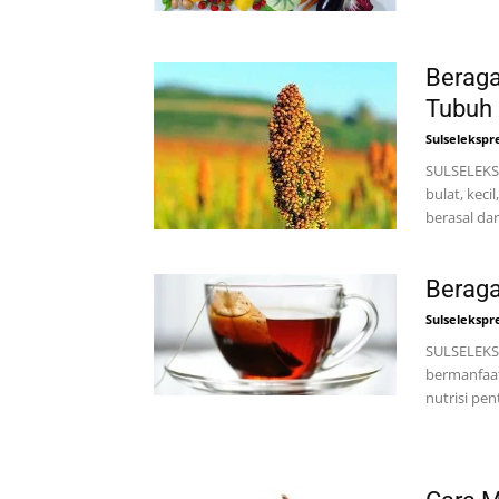
Berag
Tubuh
Sulselekspr
SULSELEKSP
bulat, keci
berasal dari
Berag
Sulselekspr
SULSELEKSP
bermanfaa
nutrisi pen