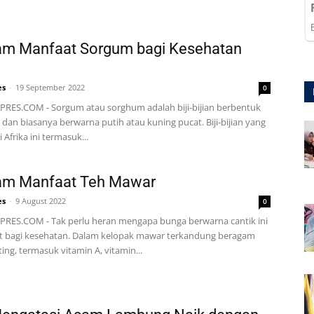
am Manfaat Sorgum bagi Kesehatan
es
-
19 September 2022
0
RES.COM - Sorgum atau sorghum adalah biji-bijian berbentuk
l, dan biasanya berwarna putih atau kuning pucat. Biji-bijian yang
 Afrika ini termasuk...
am Manfaat Teh Mawar
es
-
9 August 2022
0
RES.COM - Tak perlu heran mengapa bunga berwarna cantik ini
t bagi kesehatan. Dalam kelopak mawar terkandung beragam
ting, termasuk vitamin A, vitamin...