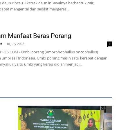
k daun cincau. Ekstrak daun ini awalnya berbentuk cair,
apat mengental dan sedikit mengeras...
am Manfaat Beras Porang
es
-
18 July 2022
0
PRES.COM - Umbi porang (Amorphophallus oncophyllus)
umbi asli Indonesia. Umbi porang masih satu kerabat dengan
nnyaku), yaitu umbi yang kerap diolah menjadi...