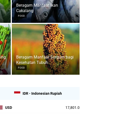
Beragam Manfaat Ikan
Cakalang
FOOD
sing
Beragam Manfaat Sorgum bagi
Kesehatan Tubuh
FOOD
IDR - Indonesian Rupiah
USD
17,801.0