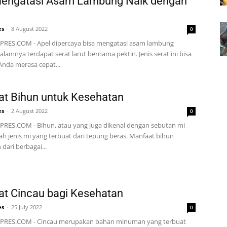
Mengatasi Asam Lambung Naik dengan
es
-
8 August 2022
0
RES.COM - Apel dipercaya bisa mengatasi asam lambung
alamnya terdapat serat larut bernama pektin. Jenis serat ini bisa
nda merasa cepat...
t Bihun untuk Kesehatan
es
-
2 August 2022
0
RES.COM - Bihun, atau yang juga dikenal dengan sebutan mi
lah jenis mi yang terbuat dari tepung beras. Manfaat bihun
dari berbagai...
t Cincau bagi Kesehatan
es
-
25 July 2022
0
PRES.COM - Cincau merupakan bahan minuman yang terbuat