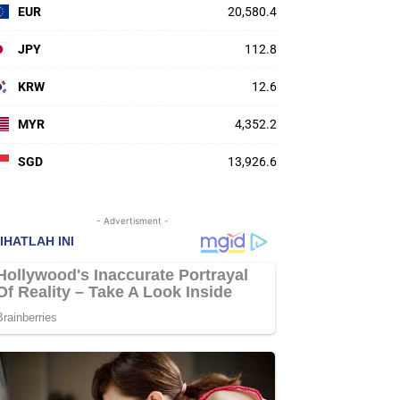
EUR
20,580.4
JPY
112.8
KRW
12.6
MYR
4,352.2
SGD
13,926.6
- Advertisment -