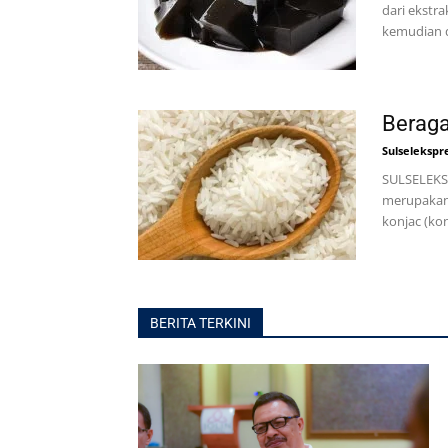
dari ekstra
kemudian d
Berag
Sulselekspr
SULSELEKS
merupakan 
konjac (ko
BERITA TERKINI