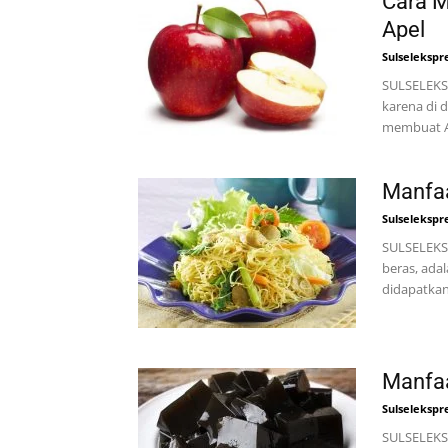
Cara 
Apel
Sulselekspr
SULSELEKSP
karena di d
membuat A
Manfaa
Sulselekspr
SULSELEKSP
beras, ada
didapatkan 
Manfaa
Sulselekspr
SULSELEKS