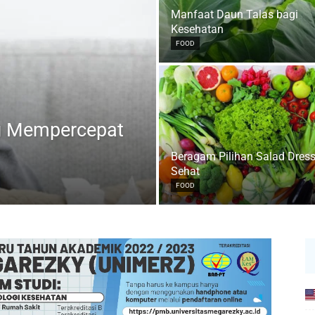
Manfaat Daun Talas bagi
Kesehatan
FOOD
g Mempercepat
Beragam Pilihan Salad Dres
Sehat
FOOD