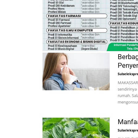
Berba
Penye
Sulselekspr
MAKASSAR,
sendirinya
rumah. Sal
mengonsum
Manfaa
Sulselekspr